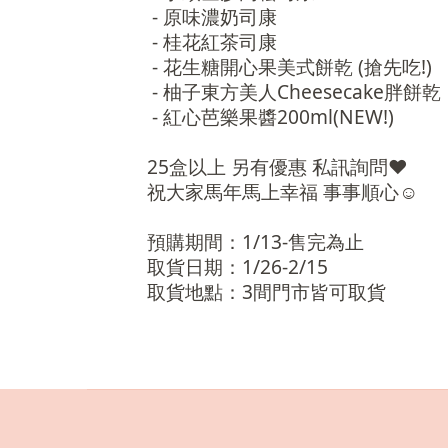
- 原味濃奶司康
- 桂花紅茶司康
- 花生糖開心果美式餅乾 (搶先吃!)
- 柚子東方美人Cheesecake胖餅乾
- 紅心芭樂果醬200ml(NEW!)
25盒以上 另有優惠 私訊詢問❤️
祝大家馬年馬上幸福 事事順心☺️
預購期間：1/13-售完為止
取貨日期：1/26-2/15
取貨地點：3間門市皆可取貨