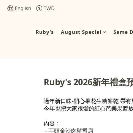
English
TWD
Ruby's
August Special
Same D
Ruby's 2026新年禮
過年新口味-開心果花生糖餅乾 帶有
今年也把大家很愛的紅心芭樂果醬放
內容：
- 芋頭金沙肉鬆司康