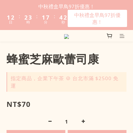
3
4
4
5
3
9
6
4
中秋禮盒早鳥97折優惠！
2
3
3
4
2
8
5
3
中秋禮盒早鳥97折優
:
:
:
1
2
2
3
1
7
4
2
惠！
日
時
分
秒
0
1
1
2
0
6
3
1
0
0
1
5
2
0
0
4
1
3
0
蜂蜜芝麻歐蕾司康
2
1
0
指定商品，企業下午茶 🍪 台北市滿 $2500 免
運
NT$70