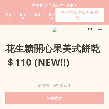
3
5
2
9
5
4
2
9
中秋禮盒早鳥97折優惠！
2
4
1
8
4
3
1
8
中秋禮盒早鳥97折優
:
:
:
1
3
0
7
3
2
0
7
惠！
日
時
分
秒
0
2
6
2
1
6
1
5
1
0
5
0
4
0
4
3
3
花生糖開心果美式餅乾
2
2
1
1
＄110 (NEW!!)
0
0
若想購買，請聯絡我們。
聯絡我們