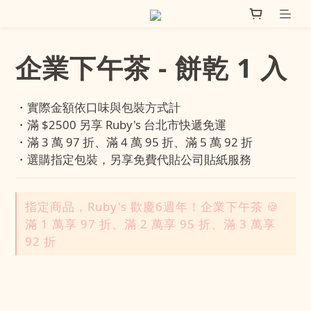
企業下午茶 - 餅乾 1 入
・實際金額依口味與包裝方式計
・滿 $2500 另享 Ruby's 台北市快遞免運
・滿 3 萬 97 折、滿 4 萬 95 折、滿 5 萬 92 折
・選購指定包裝，另享免費代貼公司貼紙服務
指定商品，Ruby's 歡慶6週年！企業下午茶 🍪
滿 1 萬享 97 折、滿 2 萬享 95 折、滿 3 萬享
92 折