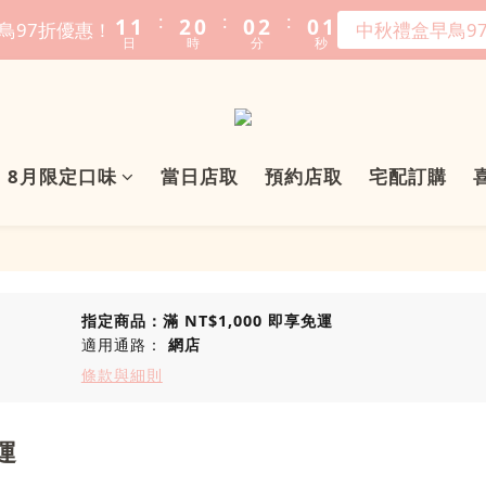
:
:
:
1
1
2
0
0
2
0
1
鳥97折優惠！
中秋禮盒早鳥9
日
時
分
秒
0
0
1
1
0
0
0
8月限定口味
當日店取
預約店取
宅配訂購
指定商品：滿 NT$1,000 即享免運
適用通路：
網店
條款與細則
運