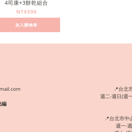
4司康+3餅乾組合
NT$590
加入購物車
mail.com
📍台北
週二-週日(週一固
統編
📍台北市中
週一-週五