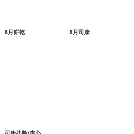
8月餅乾
8月司康
司康抹醬/夾心