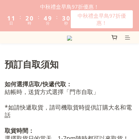
3
3
4
2
6
5
2
中秋禮盒早鳥97折優惠！
2
2
3
1
5
4
1
中秋禮盒早鳥97折優
:
:
:
1
1
2
0
4
9
3
0
惠！
日
時
分
秒
0
0
1
3
8
2
0
2
7
1
1
6
0
0
5
4
預訂自取須知
3
2
如何選擇店取/快遞代取：
1
結帳時，送貨方式選擇「門市自取」
0
*如請快遞取貨，請司機取貨時提供訂購大名和電
話
取貨時間：
選擇取貨日的當天，1-7pm隨時都可以來取貨！